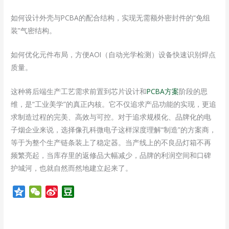
如何设计外壳与PCBA的配合结构，实现无需额外密封件的“免组
装”气密结构。
如何优化元件布局，方便AOI（自动光学检测）设备快速识别焊点
质量。
这种将后端生产工艺需求前置到芯片设计和
PCBA方案
阶段的思
维，是“工业美学”的真正内核。它不仅追求产品功能的实现，更追
求制造过程的完美、高效与可控。对于追求规模化、品牌化的电
子烟企业来说，选择像孔科微电子这样深度理解“制造”的方案商，
等于为整个生产链条装上了稳定器。当产线上的不良品灯箱不再
频繁亮起，当库存里的返修品大幅减少，品牌的利润空间和口碑
护城河，也就自然而然地建立起来了。
Q
W
S
D
z
e
i
o
o
C
n
u
n
h
a
b