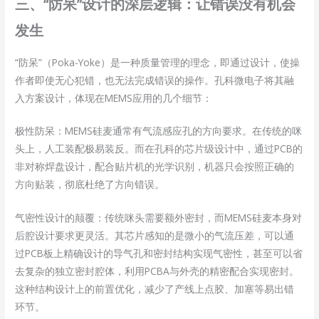
三、“防呆”设计的深层逻辑：让错误没有机会
发生
“防呆”（Poka-Yoke）是一种质量管理的理念，即通过设计，使操
作者即使无心犯错，也无法完成错误的操作。孔科微电子将其融
入方案设计，体现在MEMS应用的几个细节：
极性防呆：MEMS硅麦通常有气流感应孔的方向要求。在传统的咪
头上，人工装配极易装反。而在孔科的芯片级设计中，通过PCB的
非对称焊盘设计，配合贴片机的光学识别，机器只会按照正确的
方向贴装，彻底杜绝了方向错误。
气密性设计的颠覆：传统咪头需要额外密封，而MEMS硅麦本身对
后腔设计要求更灵活。其芯片感知的是微小的气流压差，可以通
过PCB板上精确设计的导气孔和密封结构实现气密性，甚至可以省
去复杂的独立密封腔体，利用PCBA与外壳的精密配合实现密封。
这种结构设计上的前置优化，减少了产线上点胶、加塞等易出错
环节。