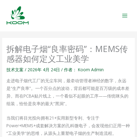
跳
MAIN
至
MEN
内
容
拆解电子烟“良率密码”：MEMS传
感器如何定义工业美学
技术文案
/
2026年 4月 24日
/ 作者：
Koom Admin
走进电子烟代工厂的无尘车间，最牵动管理者神经的数字，永远
是“生产良率”。一个百分点的波动，背后都可能是百万级的成本差
异。而在PCBA贴片线上，一个看似不起眼的工序——传统咪头的
组装，恰恰是良率的最大“黑洞”。
当我们将目光投向拥有21+实用新型专利、专注于
Power+MEMS+成套解决方案的孔科微电子，会发现他们正用一种
“工业美学”的思维，从源头上重塑电子烟的生产制造流程。