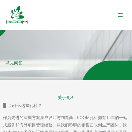
跳
MAIN
至
MEN
内
容
常见问答
关于孔科
为什么选择孔科？
作为先进的深圳方案集成设计与制造商，KOOM孔科拥有15年的一站
式服务和海外项目管理经验。从我们称职的销售团队到生产团队，我