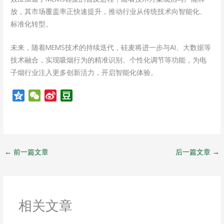
放，其市场覆盖率正快速提升，推动行业从传统技术向智能化、
标准化转型。
未来，随着MEMS技术的持续迭代，硅麦将进一步与AI、大数据等
技术融合，实现吸烟行为的精准识别、个性化调节等功能，为电
子烟行业注入更多创新活力，开启智能化体验。
Q
W
S
D
z
e
i
o
o
C
n
u
n
h
a
b
e
a
W
a
←
前一篇文章
后一篇文章
→
t
e
n
i
b
o
相关文章