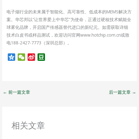
电子烟行业的未来属于智能化、高可靠性、低成本的MEMS解决方
案。华芯邦以”让世界爱上中华芯”为使命，正通过硬核技术赋能全
球雾化品牌，开启国产传感器替代进口的新纪元。如需获取详细
技术白皮书或样品测试，欢迎访问官网www.hotchip.com.cn或致
电188-2427-7773（深圳总部）。
Q
W
S
D
z
e
i
o
o
C
n
u
n
h
a
b
e
a
W
a
←
前一篇文章
后一篇文章
→
t
e
n
i
b
o
相关文章