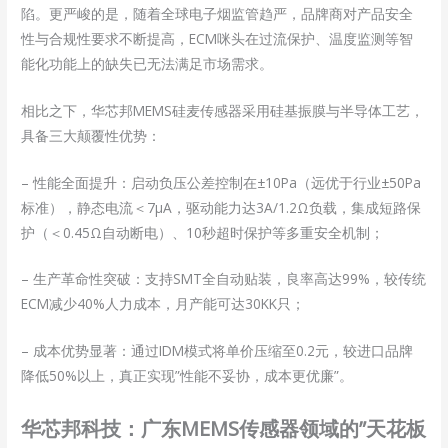
陷。更严峻的是，随着全球电子烟监管趋严，品牌商对产品安全
性与合规性要求不断提高，ECM咪头在过流保护、温度监测等智
能化功能上的缺失已无法满足市场需求。
相比之下，华芯邦MEMS硅麦传感器采用硅基振膜与半导体工艺，
具备三大颠覆性优势：
– 性能全面提升：启动负压公差控制在±10Pa（远优于行业±50Pa
标准），静态电流＜7μA，驱动能力达3A/1.2Ω负载，集成短路保
护（＜0.45Ω自动断电）、10秒超时保护等多重安全机制；
– 生产革命性突破：支持SMT全自动贴装，良率高达99%，较传统
ECM减少40%人力成本，月产能可达30KK只；
– 成本优势显著：通过IDM模式将单价压缩至0.2元，较进口品牌
降低50%以上，真正实现”性能不妥协，成本更优廉”。
华芯邦科技：广东MEMS传感器领域的”
天花板