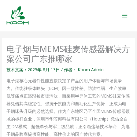
跳
MAIN
至
MEN
内
容
电子烟与MEMS硅麦传感器解决方
案公司广东推哪家
技术文案
/
2025年 8月 13日
/ 作者：
Koom Admin
电子烟核心元器件性能直接决定了产品的用户体验与市场竞争
力。传统驻极体咪头（ECM）因一致性差、防油性弱、生产效率
低等痛点正逐渐被市场淘汰，而采用半导体工艺的MEMS硅麦传感
器凭借其高稳定性、强抗干扰能力和自动化生产优势，正成为电
子烟咪头升级的必然选择。作为广东地区乃至全国MEMS传感器领
域的标杆企业，深圳市华芯邦科技有限公司（Hotchip）凭借全自
主IDM模式、超低单价与军工级品质，正引领这场技术革命，为电
子烟品牌商提供高性能、高性价比的国产替代方案。