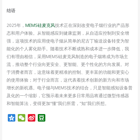
结语
2025年，
MEMS硅麦克风
技术正在深刻改变电子烟行业的产品形
态和用户体验。从智能感应到健康监测，从自适应控制到安全增
强，这项技术的应用使电子烟从简单的尼古丁输送设备转变为智
能化的个人雾化助手。随着技术不断成熟和成本进一步降低，我
们有理由相信，采用MEMS硅麦克风制造的电子烟将成为市场主
流，推动整个行业向更安全、更智能、更个性化的方向发展。对
于消费者而言，这意味着更精准的控制、更丰富的功能和更安心
的使用体验；对于行业而言，这代表着技术创新的新方向和市场
增长的新机遇。电子烟与MEMS技术的结合，只是智能感知设备普
及化的一个缩影，它预示着未来更多日常用品将通过微型传感器
和智能算法，变得更加“懂”我们所需，“知”我们所想。
Q
W
S
D
z
e
i
o
o
C
n
u