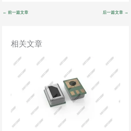
n
h
a
b
e
a
W
a
←
前一篇文章
后一篇文章
→
t
e
n
i
b
o
相关文章