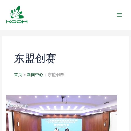
跳
MAIN
至
MEN
内
容
东盟创赛
首页
新闻中心
东盟创赛
2024
东
创
会
之