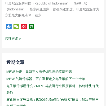
印度尼西亚共和国（Republic of Indonesia），简称印尼
KOOM
（Indonesia），是东南亚国家，首都为雅加达。印度尼西亚作为
团
东盟最大的经济体，在东
队
走
Q
W
S
D
进
z
e
i
o
印
o
C
n
u
阅读更多 »
尼
n
h
a
b
e
a
W
a
t
e
n
i
近期文章
b
MEMS硅麦：重新定义电子烟品质的底层密码
o
MEMS气流传感器，正在重新定义电子烟的下一个十年
电子烟传感用什么？MEMS硅麦可行性深度解析 | 传统咪头替代
趋势
雾化器方案升级战：EC0069U如何以“自适应”破局，解决产线与
售后三大顽疾