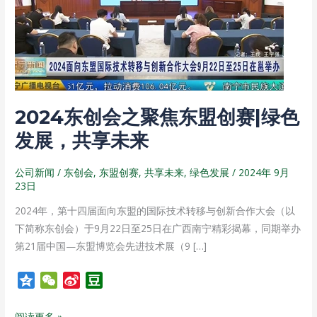
聚
焦
东
盟
创
赛|
2024东创会之聚焦东盟创赛|绿色
绿
色
发展，共享未来
发
展，
公司新闻
/
东创会
,
东盟创赛
,
共享未来
,
绿色发展
/
2024年 9月
23日
共
享
2024年，第十四届面向东盟的国际技术转移与创新合作大会（以
未
下简称东创会）于9月22日至25日在广西南宁精彩揭幕，同期举办
来
第21届中国—东盟博览会先进技术展（9 […]
Q
W
S
D
z
e
i
o
o
C
n
u
阅读更多 »