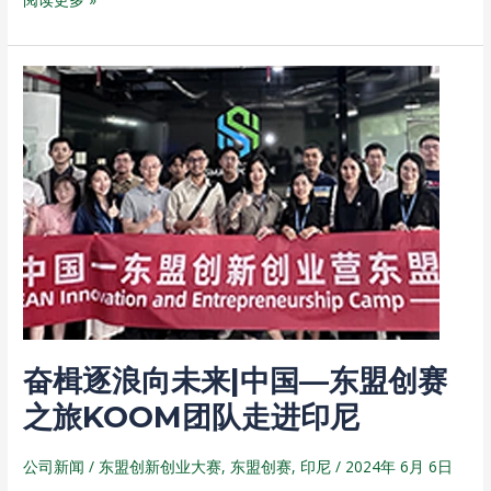
n
h
a
b
e
a
W
a
t
e
n
奋
i
楫
b
逐
o
浪
向
未
来|
中
国
—
东
奋楫逐浪向未来|中国—东盟创赛
盟
创
之旅KOOM团队走进印尼
赛
之
公司新闻
/
东盟创新创业大赛
,
东盟创赛
,
印尼
/
2024年 6月 6日
旅