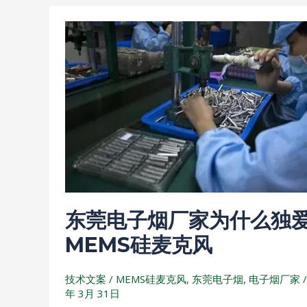
东
莞
电
子
烟
厂
家
为
什
么
东莞电子烟厂家为什么独
独
爱
MEMS硅麦克风
MEMS
硅
技术文案
/
MEMS硅麦克风
,
东莞电子烟
,
电子烟厂家
麦
年 3月 31日