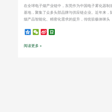
克
在全球电子烟产业链中，东莞作为中国电子雾化器制
风
基地，聚集了众多头部品牌与供应链企业。近年来，
烟产品智能化、精密化需求的提升，传统驻极体咪头（EC
Q
W
S
D
z
e
i
o
o
C
n
u
阅读更多 »
n
h
a
b
e
a
W
a
t
e
n
i
b
o