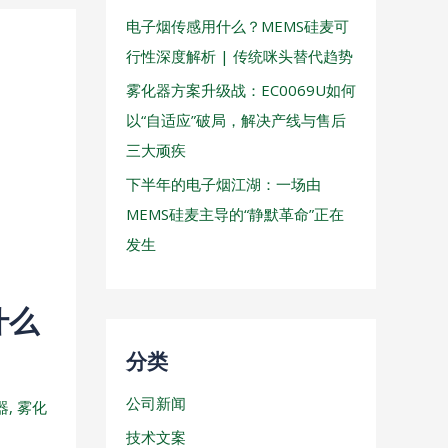
电子烟传感用什么？MEMS硅麦可
行性深度解析 | 传统咪头替代趋势
雾化器方案升级战：EC0069U如何
以“自适应”破局，解决产线与售后
三大顽疾
下半年的电子烟江湖：一场由
MEMS硅麦主导的“静默革命”正在
发生
什么
分类
公司新闻
器
,
雾化
技术文案