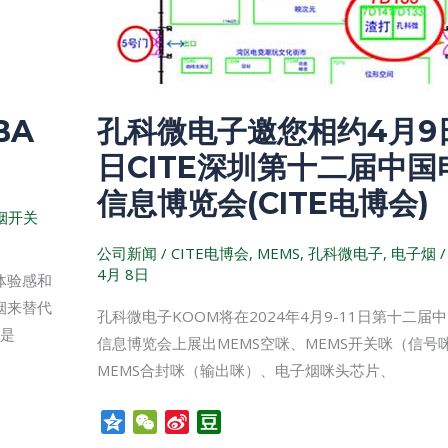
您
相
约
4
BA
孔科微电子邀您相约4月9日
月
9
日CITE深圳第十二届中国
日-11
信息博览会(CITE电博会)
日
烟开关
CITE
公司新闻
/
CITE电博会
,
MEMS
,
孔科微电子
,
电子烟
深
4月 8日
体验感和
圳
烟来替代
第
孔科微电子KOOM将在2024年4月9-11日第十二届
它是
十
信息博览会上展出MEMS空咪、MEMS开关咪（信号
二
MEMS合封咪（输出咪）、电子烟咪头芯片、
届
中
Q
W
S
D
z
e
i
o
国