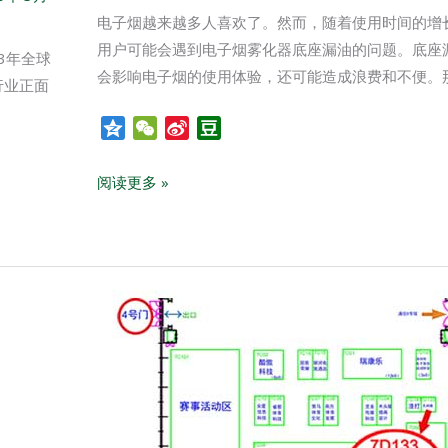
电子烟越来越多人喜欢了。然而，随着使用时间的增
用户可能会遇到电子烟雾化器底座漏油的问题。底座
3年全球
会影响电子烟的使用体验，还可能造成浪费和不便。
行业正面
Q
W
S
D
z
e
i
o
o
C
n
u
阅读更多 »
n
h
a
b
e
a
W
a
t
e
n
i
b
孔
o
科
微
电
子
邀