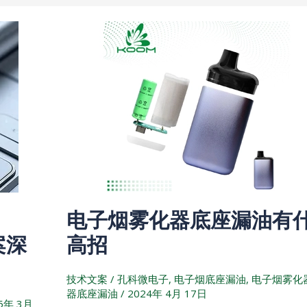
电
子
烟
雾
化
器
底
座
漏
油
：
电子烟雾化器底座漏油有
有
什
案深
高招
么
高
技术文案
/
孔科微电子
,
电子烟底座漏油
,
电子烟雾化
招
器底座漏油
/
2024年 4月 17日
5年 3月