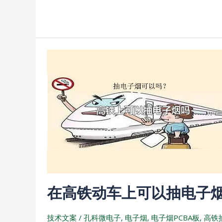
n
h
a
b
e
a
W
a
t
e
n
i
b
在
o
高
铁
动
车
上
可
以
抽
电
在高铁动车上可以抽电子
子
烟
吗
技术文案
/
孔科微电子
,
电子烟
,
电子烟PCBA板
,
高铁