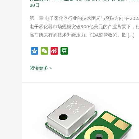
解
20日
决
方
第一章 电子雾化器行业的技术困局与突破方向 在202
案
电子雾化器市场规模突破300亿美元的产业背景下，
深
临前所未有的技术升级压力。FDA监管收紧、欧 […]
度
解
Q
W
S
D
z
e
i
o
析
o
C
n
u
阅读更多 »
n
h
a
b
e
a
W
a
t
e
n
开
i
关
b
o
咪
已
经
成