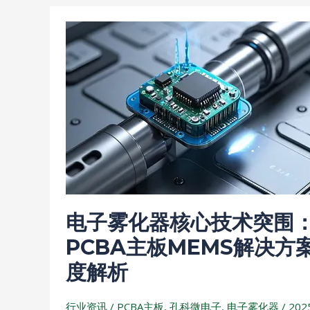
电
子
雾
化
器
核
心
技
术
突
电子雾化器核心技术突围
围：
PCBA
PCBA主板MEMS解决方
主
度解析
板
MEMS
行业资讯
/
PCBA主板
,
孔科微电子
,
电子雾化器
/
202