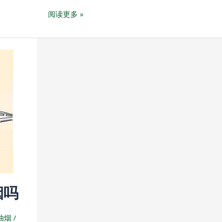
o
C
n
u
电
阅读更多 »
n
h
a
b
子
e
a
W
a
信
t
e
n
息
i
博
b
览
o
会
(CITE
电
博
会)
烟吗
抽烟
/