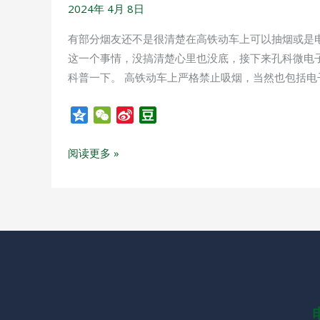
2024年 4月 8日
有部分烟友还不是很清楚在高铁动车上可以抽烟或是
这一个事情，没搞清楚心里也没底，接下来孔科微电
科普一下。 高铁动车上严格禁止吸烟，当然也包括电
Q
W
S
D
z
e
i
o
o
C
n
u
阅读更多 »
n
h
a
b
e
a
W
a
t
e
n
i
b
o