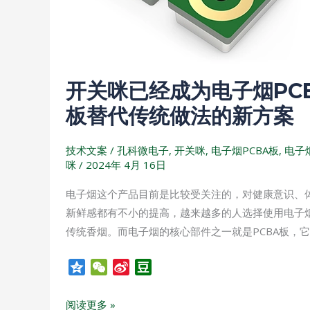
为
电
子
烟
开关咪已经成为电子烟PC
PCBA
板
板替代传统做法的新方案
替
代
技术文案
/
孔科微电子
,
开关咪
,
电子烟PCBA板
,
电子
传
咪
/
2024年 4月 16日
统
电子烟这个产品目前是比较受关注的，对健康意识、
做
新鲜感都有不小的提高，越来越多的人选择使用电子
法
传统香烟。而电子烟的核心部件之一就是PCBA板，
的
新
Q
W
S
D
方
z
e
i
o
案
o
C
n
u
阅读更多 »