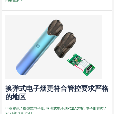
n
h
a
b
e
a
W
a
t
e
n
换
i
弹
b
式
o
电
子
烟
更
符
合
管
控
换弹式电子烟更符合管控要求严格
要
求
的地区
严
格
行业资讯
/
换弹式电子烟
,
换弹式电子烟PCBA方案
,
电子烟管控
/
2024年 3月 25日
的