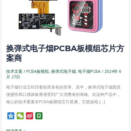
烟
PCBA
板
模
组
芯
换弹式电子烟PCBA板模组芯片方
片
方
案商
案
商
技术文案
/
PCBA板模组
,
换弹式电子烟
,
电子烟PCBA
/
2024年 6
月 27日
电子烟行业正经历着前所未有的变革。其中，换弹式电子烟因其
便捷性和口感体验逐渐受到广大消费者的青睐。在这种产品中，
核心的技术要素非PCBA板模组芯片莫属，它犹如电 […]
Q
W
S
D
z
e
i
o
o
C
n
u
阅读更多 »