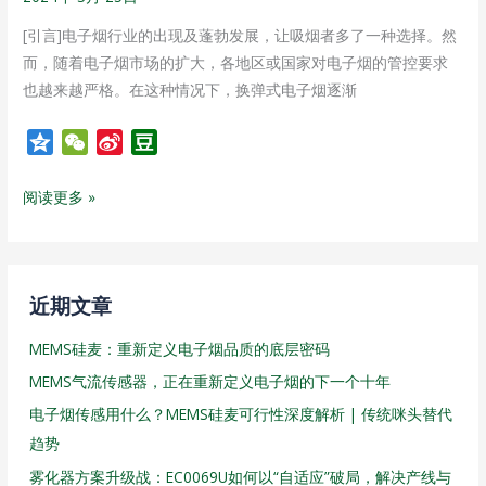
地
[引言]电子烟行业的出现及蓬勃发展，让吸烟者多了一种选择。然
区
而，随着电子烟市场的扩大，各地区或国家对电子烟的管控要求
也越来越严格。在这种情况下，换弹式电子烟逐渐
Q
W
S
D
z
e
i
o
o
C
n
u
阅读更多 »
n
h
a
b
e
a
W
a
t
e
n
i
近期文章
b
MEMS硅麦：重新定义电子烟品质的底层密码
o
MEMS气流传感器，正在重新定义电子烟的下一个十年
电子烟传感用什么？MEMS硅麦可行性深度解析 | 传统咪头替代
趋势
雾化器方案升级战：EC0069U如何以“自适应”破局，解决产线与