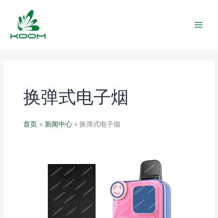
跳
MAIN
至
MEN
内
容
换弹式电子烟
首页
新闻中心
换弹式电子烟
换
弹
式
电
子