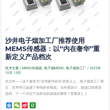
加
工
厂
推
荐
使
沙井电子烟加工厂推荐使用
用
MEMS
MEMS传感器：以“内在奢华”重
传
新定义产品档次
感
器：
技术文案
/
MEMS传感器
,
电子烟MEMS
,
电子烟加工厂
/
2025年
以
10月 13日
“内
在沙井——这个被誉为“全球硬件硅谷”的热土上，电子烟加工厂林
在
立，竞争早已超越了单纯的价格战。当外观设计、烟油口味逐渐
奢
趋同，下一个决定产品胜负的战场在哪里？答案是 […]
华”
重
Q
W
S
D
新