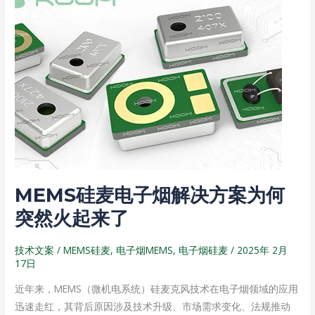
MEMS
i
硅
b
麦
o
电
子
烟
解
决
方
案
为
MEMS硅麦电子烟解决方案为何
何
突
突然火起来了
然
火
技术文案
/
MEMS硅麦
,
电子烟MEMS
,
电子烟硅麦
/
2025年 2月
17日
起
来
近年来，MEMS（微机电系统）硅麦克风技术在电子烟领域的应用
了
迅速走红，其背后原因涉及技术升级、市场需求变化、法规推动