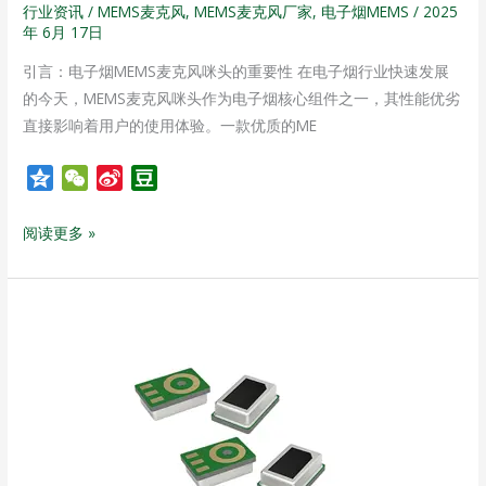
强
行业资讯
/
MEMS麦克风
,
MEMS麦克风厂家
,
电子烟MEMS
/
2025
年 6月 17日
引言：电子烟MEMS麦克风咪头的重要性 在电子烟行业快速发展
的今天，MEMS麦克风咪头作为电子烟核心组件之一，其性能优劣
直接影响着用户的使用体验。一款优质的ME
Q
W
S
D
z
e
i
o
o
C
n
u
阅读更多 »
n
h
a
b
e
a
W
a
t
e
n
五
i
一
b
假
o
期
即
将
来