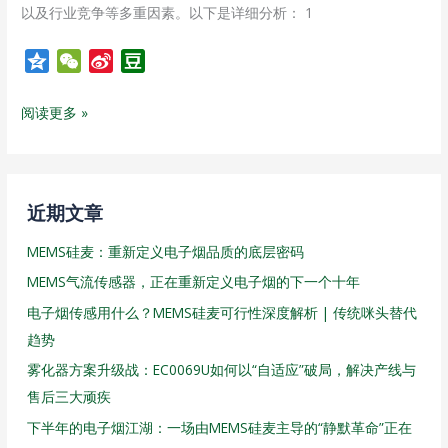
以及行业竞争等多重因素。以下是详细分析： 1
Q
W
S
D
z
e
i
o
o
C
n
u
阅读更多 »
n
h
a
b
e
a
W
a
t
e
n
i
近期文章
b
MEMS硅麦：重新定义电子烟品质的底层密码
o
MEMS气流传感器，正在重新定义电子烟的下一个十年
电子烟传感用什么？MEMS硅麦可行性深度解析 | 传统咪头替代
趋势
雾化器方案升级战：EC0069U如何以“自适应”破局，解决产线与
售后三大顽疾
下半年的电子烟江湖：一场由MEMS硅麦主导的“静默革命”正在