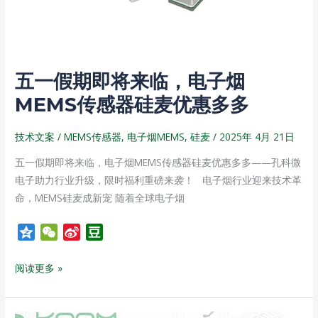
临，
电
子
烟
五一假期即将来临，电子烟
MEMS
传
MEMS传感器硅麦优惠多多
感
器
技术文案
/
MEMS传感器
,
电子烟MEMS
,
硅麦
/
2025年 4月 21日
硅
五一假期即将来临，电子烟MEMS传感器硅麦优惠多多——孔科微
麦
电子助力行业升级，限时福利重磅来袭！ 电子烟行业迎来技术革
优
命，MEMS硅麦成新宠 随着全球电子烟
惠
多
Q
W
S
D
多
z
e
i
o
o
C
n
u
阅读更多 »
n
h
a
b
e
a
W
a
t
e
n