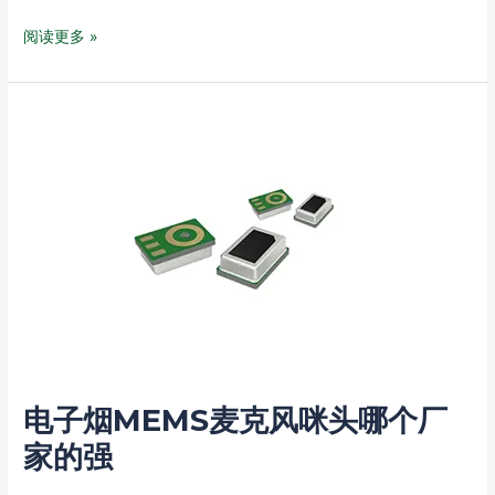
z
e
i
o
定
o
C
n
u
阅读更多 »
义
n
h
a
b
产
e
a
W
a
品
t
e
n
电
档
i
子
次
b
烟
o
MEMS
麦
克
风
咪
头
哪
个
电子烟MEMS麦克风咪头哪个厂
厂
家
家的强
的