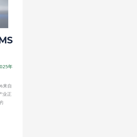
MS
025年
%来自
产业正
的