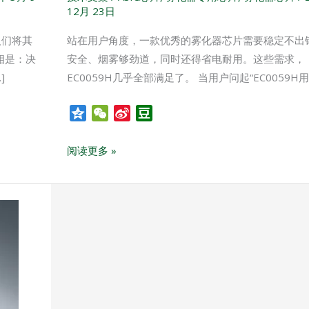
实
12月 23日
测
体
人们将其
站在用户角度，一款优秀的雾化器芯片需要稳定不出
验
相是：决
安全、烟雾够劲道，同时还得省电耐用。这些需求，
告
]
EC0059H几乎全部满足了。 当用户问起“EC0059H用
诉
你
Q
W
S
D
z
e
i
o
答
o
C
n
u
案
阅读更多 »
n
h
a
b
e
a
W
a
t
e
n
i
b
o