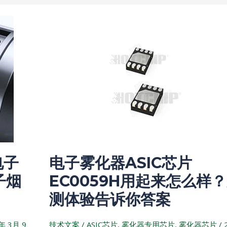
电
子
雾
化
器
ASIC
芯
片
EC0059H
用
电子
电子雾化器ASIC芯片
起
来
子烟
EC0059H用起来怎么样
怎
测体验告诉你答案
么
样？
年 3月 9
技术文案
/
ASIC芯片
,
雾化器专用芯片
,
雾化器芯片
/