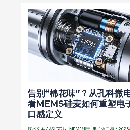
告
别
“棉
花
味”？
从
孔
科
微
电
告别“棉花味”？从孔科微
子
看
看MEMS硅麦如何重塑电
MEMS
口感定义
硅
麦
技术文案
/
ASIC芯片
,
MEMS硅麦
,
电子烟口感
/
2026