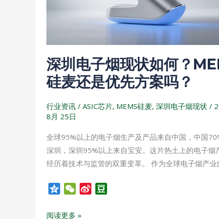
状
如
何？
MEMS
深圳电子烟现状如何？ME
硅
麦
硅麦还是优先方案吗？
还
是
行业资讯
/
ASIC芯片
,
MEMS硅麦
,
深圳电子烟现状
/
2
优
8月 25日
先
全球95%以上的电子烟生产及产品来自中国，中国70
方
深圳，深圳95%以上来自宝安。这片热土上的电子烟
案
经历着技术与监管的双重变革。 作为全球电子烟产业
吗？
Q
W
S
D
z
e
i
o
o
C
n
u
阅读更多 »