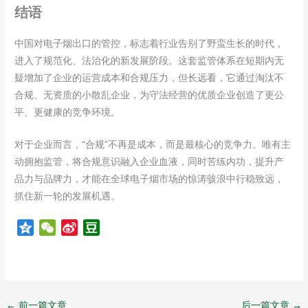
结语
中国对电子烟出口的管控，标志着行业告别了野蛮生长的时代，
进入了规范化、法治化的新发展阶段。这套监管体系在短期内无
疑增加了企业的运营成本和合规压力，但长远看，它通过淘汰不
合规、无资质的小散乱企业，为守法经营的优质企业创造了更公
平、更健康的竞争环境。
对于企业而言，“合规”不再是成本，而是最核心的竞争力。唯有主
动拥抱监管，将合规意识融入企业血液，同时苦练内功，提升产
品力与品牌力，才能在全球电子烟市场的惊涛骇浪中行稳致远，
抓住新一轮的发展机遇。
Q
W
S
D
z
e
i
o
o
C
n
u
n
h
a
b
e
a
W
a
←
前一篇文章
后一篇文章
→