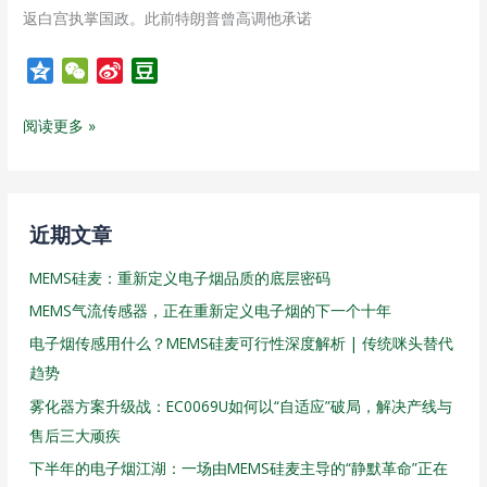
返白宫执掌国政。此前特朗普曾高调他承诺
Q
W
S
D
z
e
i
o
o
C
n
u
阅读更多 »
n
h
a
b
e
a
W
a
t
e
n
i
近期文章
b
MEMS硅麦：重新定义电子烟品质的底层密码
o
MEMS气流传感器，正在重新定义电子烟的下一个十年
电子烟传感用什么？MEMS硅麦可行性深度解析 | 传统咪头替代
趋势
雾化器方案升级战：EC0069U如何以“自适应”破局，解决产线与
售后三大顽疾
下半年的电子烟江湖：一场由MEMS硅麦主导的“静默革命”正在