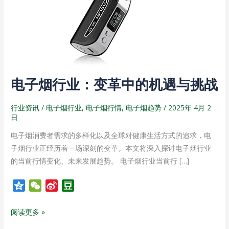
变
革
中
的
机
遇
电子烟行业：变革中的机遇与挑战
与
挑
行业资讯
/
电子烟行业
,
电子烟行情
,
电子烟趋势
/
2025年 4月 2
战
日
电子烟消费者需求的多样化以及全球对健康生活方式的追求，电
子烟行业正经历着一场深刻的变革。本文将深入探讨电子烟行业
的当前行情变化、未来发展趋势。 电子烟行业当前行 […]
Q
W
S
D
z
e
i
o
o
C
n
u
阅读更多 »
n
h
a
b