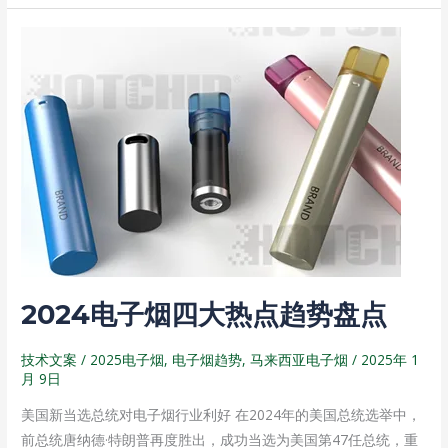
e
a
W
a
t
e
n
2024
i
电
b
子
o
烟
四
大
热
点
趋
势
盘
2024电子烟四大热点趋势盘点
点
技术文案
/
2025电子烟
,
电子烟趋势
,
马来西亚电子烟
/
2025年 1
月 9日
美国新当选总统对电子烟行业利好 在2024年的美国总统选举中，
前总统唐纳德·特朗普再度胜出，成功当选为美国第47任总统，重