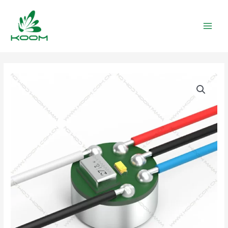
跳
MAIN
至
MEN
内
容