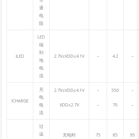
通
电
阻
LED
端
到
ILED
2.7V≤VDD≤4.1V
–
4.2
–
地
电
流
充
2.7V≤VDD≤4.1V
–
550
–
电
ICHARGE
VDD≤2.7V
–
70
–
电
流
过
温
充电时
75
85
95