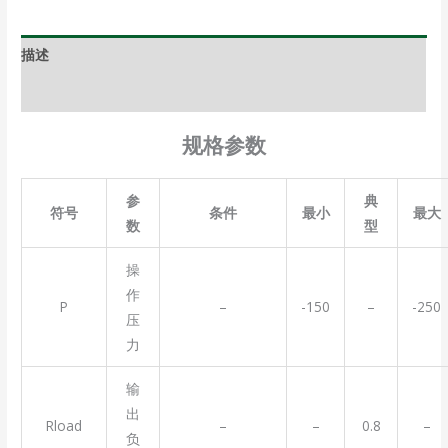
描述
其他信息
规格参数
参
典
符号
条件
最小
最大
数
型
操
作
P
–
-150
–
-250
压
力
输
出
Rload
–
–
0.8
–
负