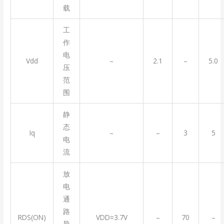
载
工
作
电
Vdd
–
2.1
–
5.0
压
范
围
静
态
Iq
–
–
3
5
电
流
放
电
通
路
RDS(ON)
VDD=3.7V
–
70
–
导